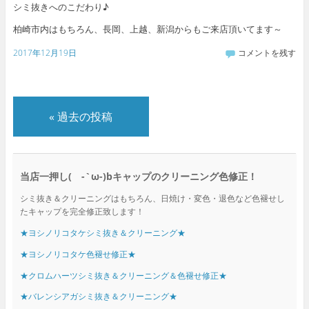
シミ抜きへのこだわり♪
柏崎市内はもちろん、長岡、上越、新潟からもご来店頂いてます～
2017年12月19日
コメントを残す
«
過去の投稿
当店一押し( -`ω-)bキャップのクリーニング色修正！
シミ抜き＆クリーニングはもちろん、日焼け・変色・退色など色褪せし
たキャップを完全修正致します！
★ヨシノリコタケシミ抜き＆クリーニング★
★ヨシノリコタケ色褪せ修正★
★クロムハーツシミ抜き＆クリーニング＆色褪せ修正★
★バレンシアガシミ抜き＆クリーニング★