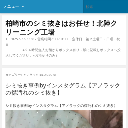
メニュー
柏崎市のシミ抜きはお任せ！北陸ク
リーニング工場
TEL:0257-22-3338 / 営業時間7:00-19:00 定休日：第２土曜日・日曜・祝
日
※２４時間無人お預かりボックス有り（紙に記載しボックスへ投
入してください。※お預かりのみ）
カテゴリー:
アノラック(BLOUSON)
シミ抜き事例byインスタグラム【アノラック
の襟汚れのシミ抜き】
シミ抜き事例byインスタグラム【アノラックの襟汚れのシミ抜き】