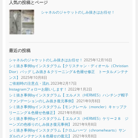
人気の投稿とページ
シャネルのジャケットのしみ抜きはお任せ！
最近の投稿
シャネルのジャケットのしみ抜きはお任せ！
2025年12月16日
シミ抜き事例byインスタグラム【クリスチャン・ディオール（Christian
Dior）バッグ しみ抜き＆クリーニング＆色褪せ修正 トータルメンテナ
ンス】
2025年10月8日
ご依頼時の注意点・流れ
2023年2月17日
Instagramフォローお願いします！
2022年1月2日
シミ抜き事例byインスタグラム【 エルメス（HERMES）ハンチング帽子
ファンデーションのしみ抜き復元事例】
2021年9月8日
シミ抜き事例byインスタグラム【モンクレール（moncler）キャップク
リーニング＆色褪せ色修正】
2021年9月8日
シミ抜き事例byインスタグラム【 エルメス（HERMES）ケリー２８ ジ
ーンズの色移りのしみ抜き復元事例】
2021年9月8日
シミ抜き事例byインスタグラム【クロムハーツ（chromehearts）サン
ダルのメンテナンス＆色褪せの復元】
2021年9月8日