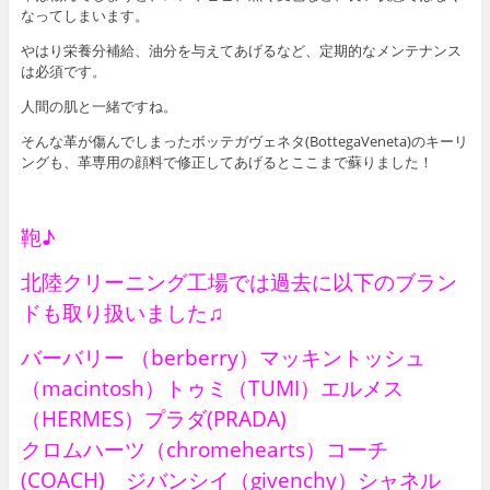
なってしまいます。
やはり栄養分補給、油分を与えてあげるなど、定期的なメンテナンス
は必須です。
人間の肌と一緒ですね。
そんな革が傷んでしまったボッテガヴェネタ(BottegaVeneta)のキーリ
ングも、革専用の顔料で修正してあげるとここまで蘇りました！
鞄♪
北陸クリーニング工場では過去に以下のブラン
ドも取り扱いました♫
バーバリー （berberry）マッキントッシュ
（macintosh）トゥミ（TUMI）エルメス
（HERMES）プラダ(PRADA)
クロムハーツ（chromehearts）コーチ
(COACH) ジバンシイ（givenchy）シャネル