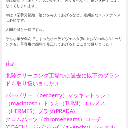
革は傷んでしまうと、スレやヒビ、黒く変色など、良い状態ではなく
なってしまいます。
やはり栄養分補給、油分を与えてあげるなど、定期的なメンテナンス
は必須です。
人間の肌と一緒ですね。
そんな革が傷んでしまったボッテガヴェネタ(BottegaVeneta)のキーリ
ングも、革専用の顔料で修正してあげるとここまで蘇りました！
鞄♪
北陸クリーニング工場では過去に以下のブラン
ドも取り扱いました♫
バーバリー （berberry）マッキントッシュ
（macintosh）トゥミ（TUMI）エルメス
（HERMES）プラダ(PRADA)
クロムハーツ（chromehearts）コーチ
(COACH) ジバンシイ（givenchy）シャネル