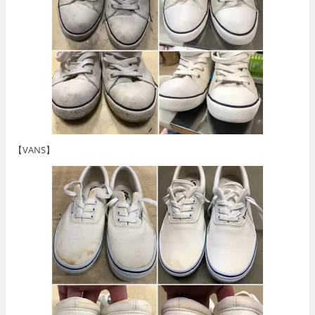
【VANS】