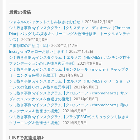
最近の投稿
シャネルのジャケットのしみ抜きはお任せ！
2025年12月16日
シミ抜き事例byインスタグラム【クリスチャン・ディオール（Christian
Dior）バッグ しみ抜き＆クリーニング＆色褪せ修正 トータルメンテナ
ンス】
2025年10月8日
ご依頼時の注意点・流れ
2023年2月17日
Instagramフォローお願いします！
2022年1月2日
シミ抜き事例byインスタグラム【 エルメス（HERMES）ハンチング帽子
ファンデーションのしみ抜き復元事例】
2021年9月8日
シミ抜き事例byインスタグラム【モンクレール（moncler）キャップク
リーニング＆色褪せ色修正】
2021年9月8日
シミ抜き事例byインスタグラム【 エルメス（HERMES）ケリー２８ ジ
ーンズの色移りのしみ抜き復元事例】
2021年9月8日
シミ抜き事例byインスタグラム【クロムハーツ（chromehearts）サン
ダルのメンテナンス＆色褪せの復元】
2021年9月8日
シミ抜き事例byインスタグラム【クロムハーツ（chromehearts）鞄の
メンテナンス＆色褪せの復元】
2021年9月8日
シミ抜き事例byインスタグラム【プラダ(PRADA)のリュックシミ抜き＆
クリーニング＆色褪せの復元】
2021年9月5日
LINEで友達追加♪