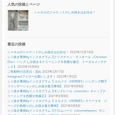
人気の投稿とページ
シャネルのジャケットのしみ抜きはお任せ！
最近の投稿
シャネルのジャケットのしみ抜きはお任せ！
2025年12月16日
シミ抜き事例byインスタグラム【クリスチャン・ディオール（Christian
Dior）バッグ しみ抜き＆クリーニング＆色褪せ修正 トータルメンテナ
ンス】
2025年10月8日
ご依頼時の注意点・流れ
2023年2月17日
Instagramフォローお願いします！
2022年1月2日
シミ抜き事例byインスタグラム【 エルメス（HERMES）ハンチング帽子
ファンデーションのしみ抜き復元事例】
2021年9月8日
シミ抜き事例byインスタグラム【モンクレール（moncler）キャップク
リーニング＆色褪せ色修正】
2021年9月8日
シミ抜き事例byインスタグラム【 エルメス（HERMES）ケリー２８ ジ
ーンズの色移りのしみ抜き復元事例】
2021年9月8日
シミ抜き事例byインスタグラム【クロムハーツ（chromehearts）サン