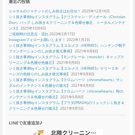
最近の投稿
シャネルのジャケットのしみ抜きはお任せ！
2025年12月16日
シミ抜き事例byインスタグラム【クリスチャン・ディオール（Christian
Dior）バッグ しみ抜き＆クリーニング＆色褪せ修正 トータルメンテナ
ンス】
2025年10月8日
ご依頼時の注意点・流れ
2023年2月17日
Instagramフォローお願いします！
2022年1月2日
シミ抜き事例byインスタグラム【 エルメス（HERMES）ハンチング帽子
ファンデーションのしみ抜き復元事例】
2021年9月8日
シミ抜き事例byインスタグラム【モンクレール（moncler）キャップク
リーニング＆色褪せ色修正】
2021年9月8日
シミ抜き事例byインスタグラム【 エルメス（HERMES）ケリー２８ ジ
ーンズの色移りのしみ抜き復元事例】
2021年9月8日
シミ抜き事例byインスタグラム【クロムハーツ（chromehearts）サン
ダルのメンテナンス＆色褪せの復元】
2021年9月8日
シミ抜き事例byインスタグラム【クロムハーツ（chromehearts）鞄の
メンテナンス＆色褪せの復元】
2021年9月8日
シミ抜き事例byインスタグラム【プラダ(PRADA)のリュックシミ抜き＆
クリーニング＆色褪せの復元】
2021年9月5日
LINEで友達追加♪