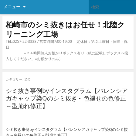
メニュー
柏崎市のシミ抜きはお任せ！北陸ク
リーニング工場
TEL:0257-22-3338 / 営業時間7:00-19:00 定休日：第２土曜日・日曜・祝
日
※２４時間無人お預かりボックス有り（紙に記載しボックスへ投
入してください。※お預かりのみ）
カテゴリー:
染Q
シミ抜き事例byインスタグラム【バレンシア
ガキャップ染Qのシミ抜き～色褪せの色修正
～型崩れ修正】
シミ抜き事例byインスタグラム【バレンシアガキャップ染Qのシミ抜
き～色褪せの色修正～型崩れ修正】