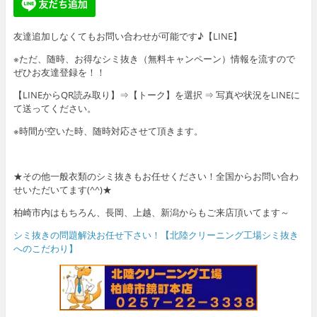
友達追加しなくてもお問い合わせが可能です♪【LINE】
※ただ、随時、お得なシミ抜き（無料キャンペーン）情報を流すので
ぜひお友達登録を！！
【LINEからQR読み取り】⇒【トーク】を選択 ⇒ 写真や状況をLINEに
て送ってください。
※時間が空いた時、随時対応させて頂きます。
★その他一般衣類のシミ抜きもお任せください！全国からお問い合わ
せいただいてます(^^)★
柏崎市内はもちろん、長岡、上越、新潟からもご来店頂いてます～
シミ抜きの問題解決お任せ下さい！【北陸クリーニング工場シミ抜き
へのこだわり】