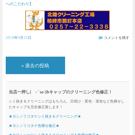
へのこだわり】
2018年9月25日
コメントを残す
«
過去の投稿
当店一押し( -`ω-)bキャップのクリーニング色修正！
シミ抜き＆クリーニングはもちろん、日焼け・変色・退色など色褪せし
たキャップを完全修正致します！
★ヨシノリコタケシミ抜き＆クリーニング★
★ヨシノリコタケ色褪せ修正★
★クロムハーツシミ抜き＆クリーニング＆色褪せ修正★